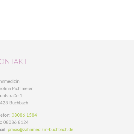
ONTAKT
hnmedizin
rolina Pichlmeier
uptstraße 1
428 Buchbach
lefon:
08086 1584
x: 08086 8124
ail:
praxis@zahnmedizin-buchbach.de