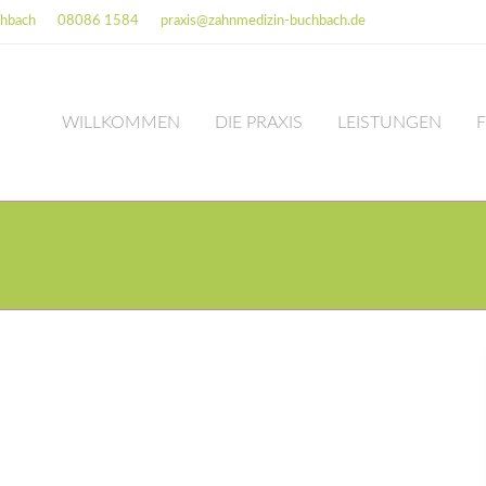
chbach
08086 1584
praxis@zahnmedizin-buchbach.de
WILLKOMMEN
DIE PRAXIS
LEISTUNGEN