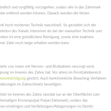
ründlich und sorgfältig vorzugehen, sodass alle in das Zahnmark
be entfernt werden können. Danach werden die feinen
.
ank hoch moderner Technik maschinell. So gestaltet sich der
fektion des Kanals intensiver als bei der manuellen Technik und
dem ist eine gründlichere Reinigung, sowie eine exaktere
gener Zahn noch lange erhalten werden kann.
ehr von innen mit Nerven- und Blutbahnen versorgt wird,
sprung im Inneren des Zahns hat. Vor allem im Frontzahnbereich
Beeinträchtigung
gestört. Auch herkömmliche Bleaching-Verfahren
eränderungen im Zahnschmelz beseitigen.
tel im Inneren des Zahns (anstatt nur an der Oberfläche) zum
r ehemaligen Kronenpulpa( Pulpa=Zahnmark), sodass das
lchen eindringen und Verfärbungen/Ablagerungen im Dentin