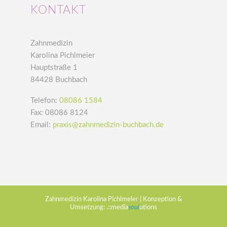
KONTAKT
Zahnmedizin
Karolina Pichlmeier
Hauptstraße 1
84428 Buchbach
Telefon:
08086 1584
Fax: 08086 8124
Email:
praxis@zahnmedizin-buchbach.de
Zahnmedizin Karolina Pichlmeier | Konzeption &
Umsetzung:
.::media
soul
utions