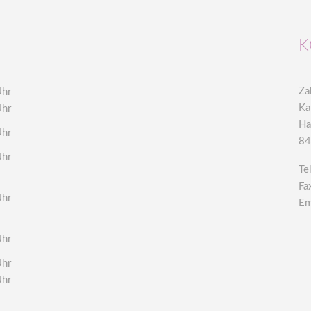
K
Za
Uhr
Ka
Uhr
Ha
Uhr
84
Uhr
Te
Fa
Uhr
Em
Uhr
Uhr
Uhr