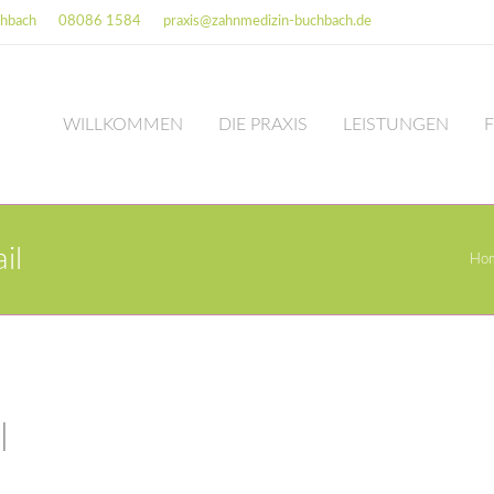
chbach
08086 1584
praxis@zahnmedizin-buchbach.de
WILLKOMMEN
DIE PRAXIS
LEISTUNGEN
il
Ho
l