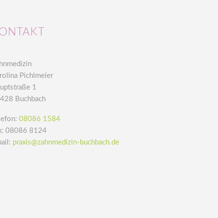
ONTAKT
hnmedizin
rolina Pichlmeier
uptstraße 1
428 Buchbach
lefon:
08086 1584
x: 08086 8124
ail:
praxis@zahnmedizin-buchbach.de